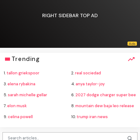
RIGHT SIDEBAR TOP AD
Trending
1.
tallon griekspoor
2.
real sociedad
3.
elena rybakina
4.
anya taylor-joy
5.
sarah michelle gellar
6.
2027 dodge charger super bee
7.
elon musk
8.
mountain dew baja leo release
9.
celina powell
10.
trump iran news