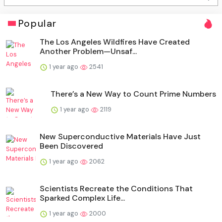
Popular
The Los Angeles Wildfires Have Created
Another Problem—Unsaf...
1 year ago
2541
There’s a New Way to Count Prime Numbers
1 year ago
2119
New Superconductive Materials Have Just
Been Discovered
1 year ago
2062
Scientists Recreate the Conditions That
Sparked Complex Life...
1 year ago
2000