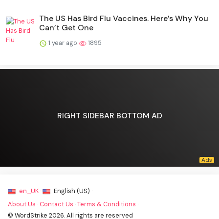
The US Has Bird Flu Vaccines. Here’s Why You
Can’t Get One
1 year ago
1895
RIGHT SIDEBAR BOTTOM AD
en_UK ·
English (US) ·
About Us
·
Contact Us
·
Terms & Conditions
·
© WordStrike 2026. All rights are reserved