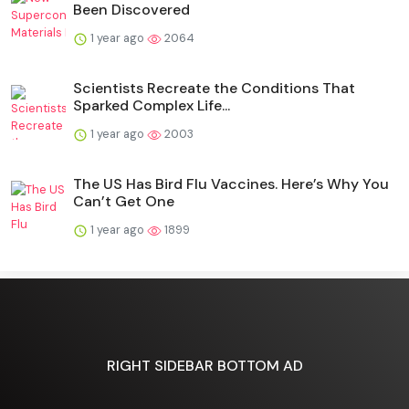
Been Discovered
1 year ago
2064
Scientists Recreate the Conditions That
Sparked Complex Life...
1 year ago
2003
The US Has Bird Flu Vaccines. Here’s Why You
Can’t Get One
1 year ago
1899
RIGHT SIDEBAR BOTTOM AD