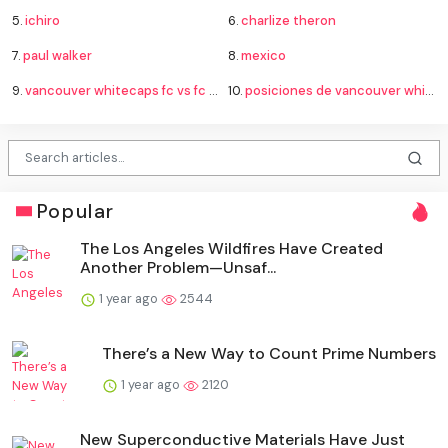
5.
ichiro
6.
charlize theron
7.
paul walker
8.
mexico
9.
vancouver whitecaps fc vs fc juárez standings
10.
posiciones de vancouver whitecaps contra fútbol club juárez
Popular
The Los Angeles Wildfires Have Created
Another Problem—Unsaf...
1 year ago
2544
There’s a New Way to Count Prime Numbers
1 year ago
2120
New Superconductive Materials Have Just