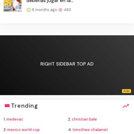
deberías jugar en la...
8 months ago
483
RIGHT SIDEBAR TOP AD
Trending
1.
medevac
2.
christian bale
3.
mexico world cup
4.
timothee chalamet