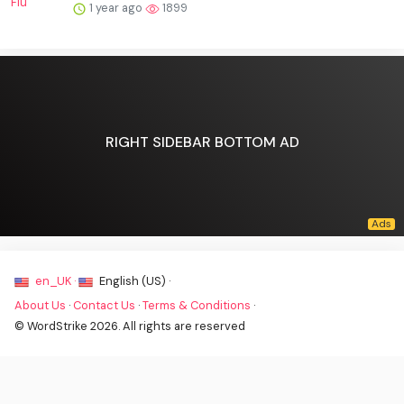
1 year ago
1899
RIGHT SIDEBAR BOTTOM AD
en_UK ·
English (US) ·
About Us
·
Contact Us
·
Terms & Conditions
·
© WordStrike 2026. All rights are reserved