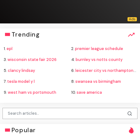
Trending
1.
epl
2.
premier league schedule
3.
wisconsin state fair 2026
4.
burnley vs notts county
5.
clancy lindsay
6.
leicester city vs northampton town
7.
tesla model y l
8.
swansea vs birmingham
9.
west ham vs portsmouth
10.
save america
Popular