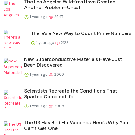
The Los Angeles Wildfires Have Created
Another Problem—Unsaf...
1 year ago
2547
There’s a New Way to Count Prime Numbers
1 year ago
2122
New Superconductive Materials Have Just
Been Discovered
1 year ago
2066
Scientists Recreate the Conditions That
Sparked Complex Life...
1 year ago
2005
The US Has Bird Flu Vaccines. Here’s Why You
Can’t Get One