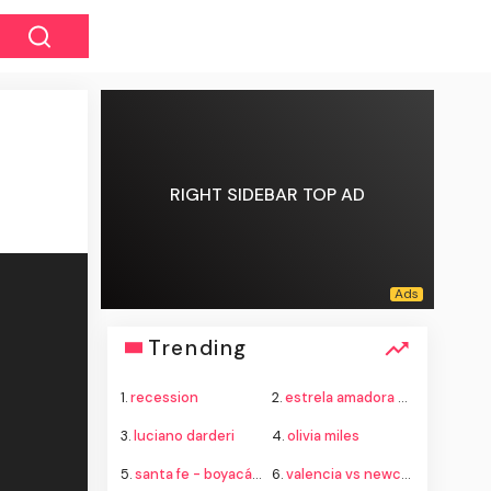
RIGHT SIDEBAR TOP AD
Trending
1.
recession
2.
estrela amadora vs scp
3.
luciano darderi
4.
olivia miles
5.
santa fe - boyacá chicó
6.
valencia vs newcastle