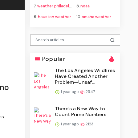
7.
weather philadelphia
8.
noaa
9.
houston weather
10.
omaha weather
Popular
The Los Angeles Wildfires
Have Created Another
Problem—Unsaf...
 no
1 year ago
2547
There’s a New Way to
Count Prime Numbers
es
1 year ago
2123