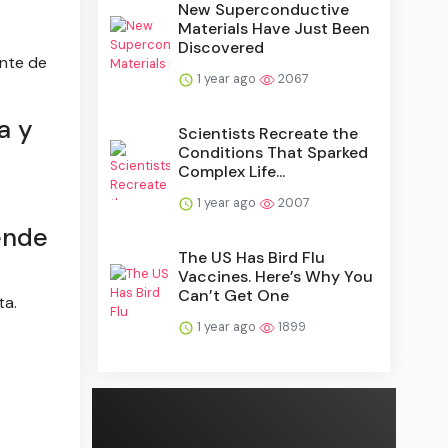
New Superconductive
Materials Have Just Been
Discovered
ente de
1 year ago
2067
a y
Scientists Recreate the
Conditions That Sparked
Complex Life...
1 year ago
2007
ende
The US Has Bird Flu
Vaccines. Here’s Why You
Can’t Get One
ta.
1 year ago
1899