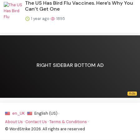
The US Has Bird Flu Vaccines. Here’s Why You
Can’t Get One
1 year ago
1895
RIGHT SIDEBAR BOTTOM AD
en_UK ·
English (US) ·
About Us
·
Contact Us
·
Terms & Conditions
·
© WordStrike 2026. All rights are reserved