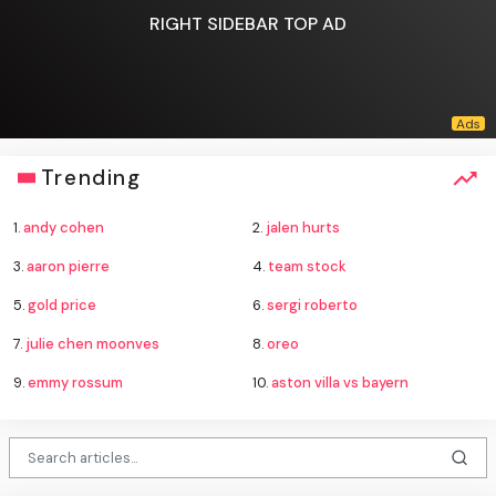
RIGHT SIDEBAR TOP AD
Trending
1.
andy cohen
2.
jalen hurts
3.
aaron pierre
4.
team stock
5.
gold price
6.
sergi roberto
7.
julie chen moonves
8.
oreo
9.
emmy rossum
10.
aston villa vs bayern