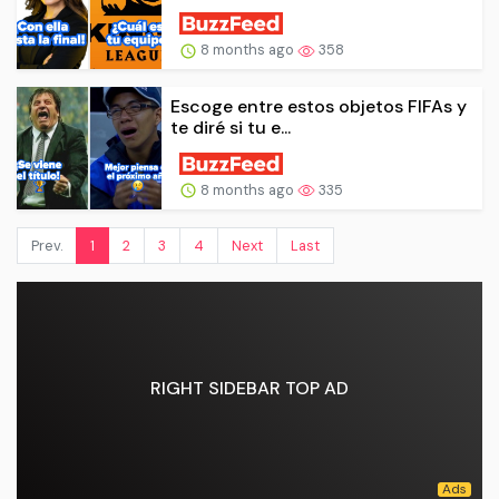
8 months ago
358
Escoge entre estos objetos FIFAs y
te diré si tu e...
8 months ago
335
Prev.
1
2
3
4
Next
Last
RIGHT SIDEBAR TOP AD