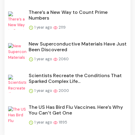
There’s a New Way to Count Prime
Numbers
1 year ago
2119
New Superconductive Materials Have Just
Been Discovered
1 year ago
2060
Scientists Recreate the Conditions That
Sparked Complex Life...
1 year ago
2000
The US Has Bird Flu Vaccines. Here’s Why
You Can’t Get One
1 year ago
1895