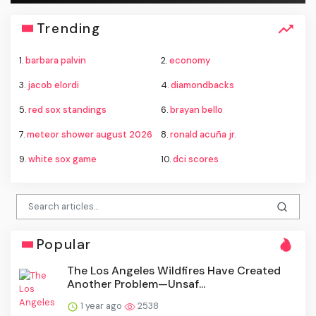
Trending
1.
barbara palvin
2.
economy
3.
jacob elordi
4.
diamondbacks
5.
red sox standings
6.
brayan bello
7.
meteor shower august 2026
8.
ronald acuña jr.
9.
white sox game
10.
dci scores
Popular
The Los Angeles Wildfires Have Created
Another Problem—Unsaf...
1 year ago
2538