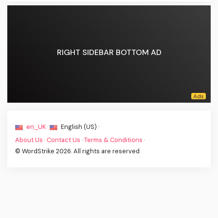
RIGHT SIDEBAR BOTTOM AD
en_UK ·
English (US) ·
About Us
·
Contact Us
·
Terms & Conditions
·
© WordStrike 2026. All rights are reserved